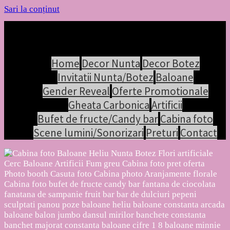
Sari la conținut
Home
Decor Nunta
Decor Botez
Invitatii Nunta/Botez
Baloane
Gender Reveal
Oferte Promotionale
Gheata Carbonica
Artificii
Bufet de fructe/Candy bar
Cabina foto
Scene lumini/Sonorizari
Preturi
Contact