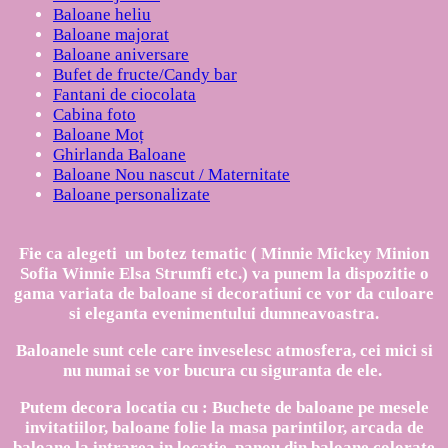
Baloane heliu
Baloane majorat
Baloane aniversare
Bufet de fructe/Candy bar
Fantani de ciocolata
Cabina foto
Baloane Moț
Ghirlanda Baloane
Baloane Nou nascut / Maternitate
Baloane personalizate
Fie ca alegeti un botez tematic ( Minnie Mickey Minion
Sofia Winnie Elsa Strumfi etc.) va punem la dispozitie o
gama variata de baloane si decoratiuni ce vor da culoare
si eleganta evenimentului dumneavoastra.
Baloanele sunt cele care inveselesc atmosfera, cei mici si
nu numai se vor bucura cu siguranta de ele.
Putem decora locatia cu : Buchete de baloane pe mesele
invitatiilor, baloane folie la masa parintilor, arcada de
baloane la intrarea in locatie, panou din baloane colorate