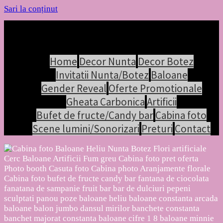
Sari la conținut
Home
Decor Nunta
Decor Botez
Invitatii Nunta/Botez
Baloane
Gender Reveal
Oferte Promotionale
Gheata Carbonica
Artificii
Bufet de fructe/Candy bar
Cabina foto
Scene lumini/Sonorizari
Preturi
Contact