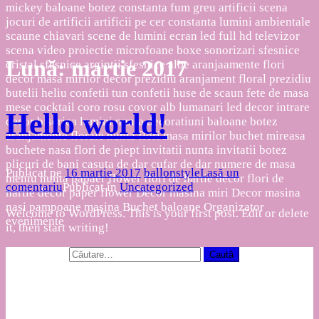
Lună:
martie 2017
Hello world!
Publicat pe
16 martie 2017
ballonstyle
Lasă un
comentariu
Publicat în
Uncategorized
Welcome to WordPress. This is your first post. Edit or delete
it, then start writing!
Caută după:
Articole recente