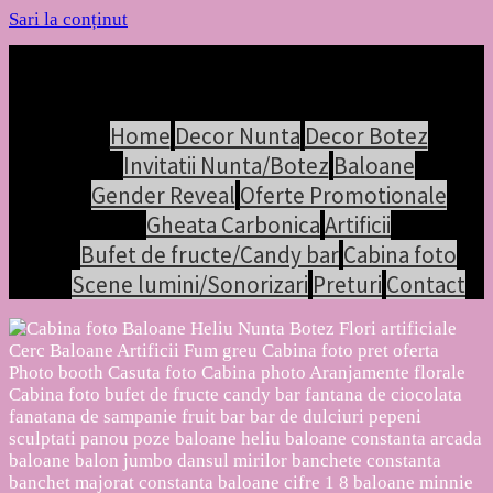
Sari la conținut
Home
Decor Nunta
Decor Botez
Invitatii Nunta/Botez
Baloane
Gender Reveal
Oferte Promotionale
Gheata Carbonica
Artificii
Bufet de fructe/Candy bar
Cabina foto
Scene lumini/Sonorizari
Preturi
Contact