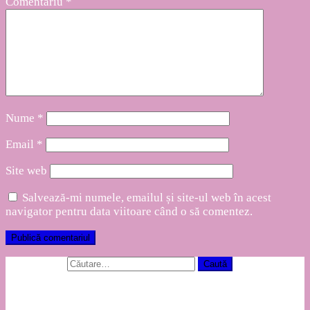
Comentariu
*
Nume
*
Email
*
Site web
Salvează-mi numele, emailul și site-ul web în acest
navigator pentru data viitoare când o să comentez.
Caută după:
Articole recente