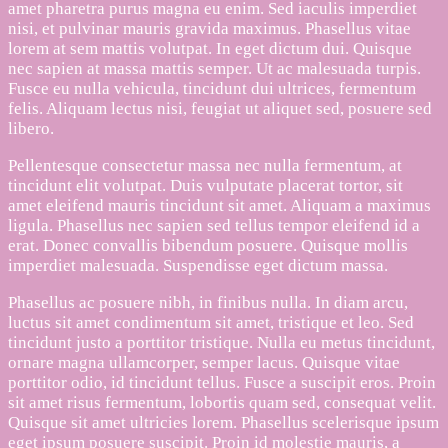
amet pharetra purus magna eu enim. Sed iaculis imperdiet
nisi, et pulvinar mauris gravida maximus. Phasellus vitae
lorem at sem mattis volutpat. In eget dictum dui. Quisque
nec sapien at massa mattis semper. Ut ac malesuada turpis.
Fusce eu nulla vehicula, tincidunt dui ultrices, fermentum
felis. Aliquam lectus nisi, feugiat ut aliquet sed, posuere sed
libero.
Pellentesque consectetur massa nec nulla fermentum, at
tincidunt elit volutpat. Duis vulputate placerat tortor, sit
amet eleifend mauris tincidunt sit amet. Aliquam a maximus
ligula. Phasellus nec sapien sed tellus tempor eleifend id a
erat. Donec convallis bibendum posuere. Quisque mollis
imperdiet malesuada. Suspendisse eget dictum massa.
Phasellus ac posuere nibh, in finibus nulla. In diam arcu,
luctus sit amet condimentum sit amet, tristique et leo. Sed
tincidunt justo a porttitor tristique. Nulla eu metus tincidunt,
ornare magna ullamcorper, semper lacus. Quisque vitae
porttitor odio, id tincidunt tellus. Fusce a suscipit eros. Proin
sit amet risus fermentum, lobortis quam sed, consequat velit.
Quisque sit amet ultricies lorem. Phasellus scelerisque ipsum
eget ipsum posuere suscipit. Proin id molestie mauris, a