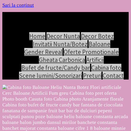
Sari la conținut
Home
Decor Nunta
Decor Botez
Invitatii Nunta/Botez
Baloane
Gender Reveal
Oferte Promotionale
Gheata Carbonica
Artificii
Bufet de fructe/Candy bar
Cabina foto
Scene lumini/Sonorizari
Preturi
Contact