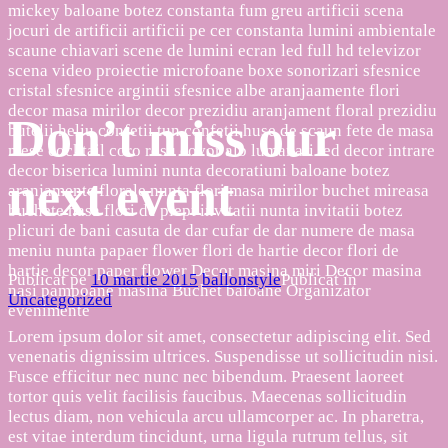
Don’t miss our
next event
Publicat pe
10 martie 2015
ballonstyle
Publicat în
Uncategorized
Lorem ipsum dolor sit amet, consectetur adipiscing elit. Sed
venenatis dignissim ultrices. Suspendisse ut sollicitudin nisi.
Fusce efficitur nec nunc nec bibendum. Praesent laoreet
tortor quis velit facilisis faucibus. Maecenas sollicitudin
lectus diam, non vehicula arcu ullamcorper ac. In pharetra,
est vitae interdum tincidunt, urna ligula rutrum tellus, sit