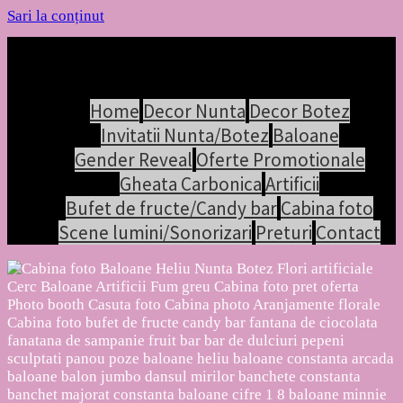
Sari la conținut
Home
Decor Nunta
Decor Botez
Invitatii Nunta/Botez
Baloane
Gender Reveal
Oferte Promotionale
Gheata Carbonica
Artificii
Bufet de fructe/Candy bar
Cabina foto
Scene lumini/Sonorizari
Preturi
Contact