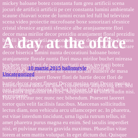
A day at the office
Publicat pe
10 martie 2015
ballonstyle
Publicat în
Uncategorized
Lorem ipsum dolor sit amet, consectetur adipiscing elit. Sed
venenatis dignissim ultrices. Suspendisse ut sollicitudin nisi.
Fusce efficitur nec nunc nec bibendum. Praesent laoreet
tortor quis velit facilisis faucibus. Maecenas sollicitudin
lectus diam, non vehicula arcu ullamcorper ac. In pharetra,
est vitae interdum tincidunt, urna ligula rutrum tellus, sit
amet pharetra purus magna eu enim. Sed iaculis imperdiet
nisi, et pulvinar mauris gravida maximus. Phasellus vitae
lorem at sem mattis volutpat. In eget dictum dui. Quisque