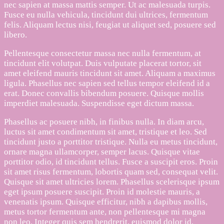
nec sapien at massa mattis semper. Ut ac malesuada turpis.
Fusce eu nulla vehicula, tincidunt dui ultrices, fermentum
felis. Aliquam lectus nisi, feugiat ut aliquet sed, posuere sed
libero.
Pellentesque consectetur massa nec nulla fermentum, at
tincidunt elit volutpat. Duis vulputate placerat tortor, sit
amet eleifend mauris tincidunt sit amet. Aliquam a maximus
ligula. Phasellus nec sapien sed tellus tempor eleifend id a
erat. Donec convallis bibendum posuere. Quisque mollis
imperdiet malesuada. Suspendisse eget dictum massa.
Phasellus ac posuere nibh, in finibus nulla. In diam arcu,
luctus sit amet condimentum sit amet, tristique et leo. Sed
tincidunt justo a porttitor tristique. Nulla eu metus tincidunt,
ornare magna ullamcorper, semper lacus. Quisque vitae
porttitor odio, id tincidunt tellus. Fusce a suscipit eros. Proin
sit amet risus fermentum, lobortis quam sed, consequat velit.
Quisque sit amet ultricies lorem. Phasellus scelerisque ipsum
eget ipsum posuere suscipit. Proin id molestie mauris, a
venenatis ipsum. Quisque efficitur, nibh a dapibus mollis,
metus tortor fermentum ante, non pellentesque mi magna
non leo. Integer quis sem hendrerit, euismod dolor id,