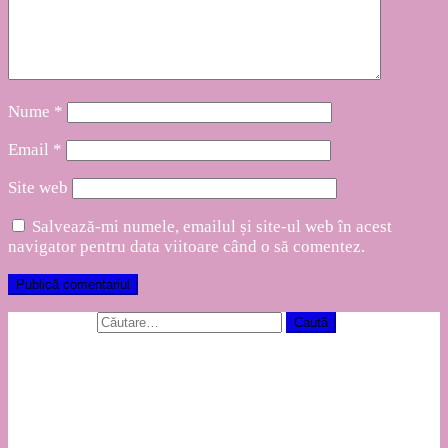
Nume
*
Email
*
Site web
Salvează-mi numele, emailul și site-ul web în acest
navigator pentru data viitoare când o să comentez.
Caută după:
Articole recente
Hello world!