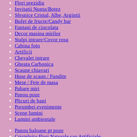
Flori prezidiu
Invitatii Nunta/Botez
Sfesnice Cristal, Albe, Argintii
Bufet de fructe/Candy bar
Fantani de ciocolata
Decor masina mirilor
Stalpi intrare/Covor rosu
Cabina foto
Artificii
Chevalet intrare
Gheata Carbonica
Scaune chiavari
Huse de scaun / Fundite
Mese / Fete de masa
Pahare miri
Panou poze
Plicuri de bani
Porumbei evenimente
Scene lumini
Lumini ambientale
Panou baloane pt poze
Cristelnita Flori Naturale sau Artificiale