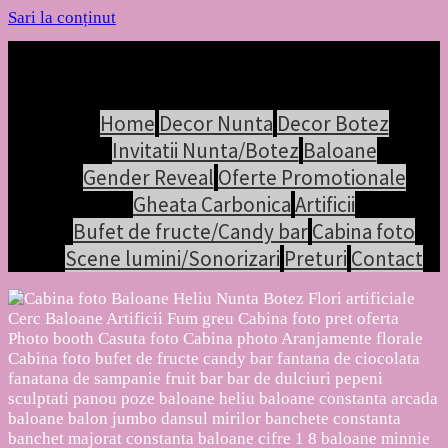
Sari la conținut
Home
Decor Nunta
Decor Botez
Invitatii Nunta/Botez
Baloane
Gender Reveal
Oferte Promotionale
Gheata Carbonica
Artificii
Bufet de fructe/Candy bar
Cabina foto
Scene lumini/Sonorizari
Preturi
Contact