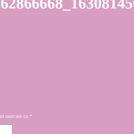
862866668_16308145
unt marcate cu
*