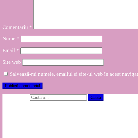
Comentariu
*
Nume
*
Email
*
Site web
Salvează-mi numele, emailul și site-ul web în acest naviga
Caută după:
Articole recente
Hello world!