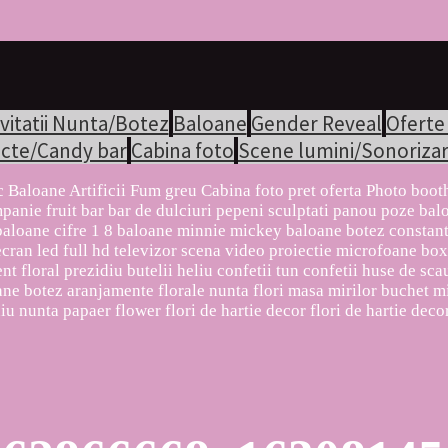
vitatii Nunta/Botez
Baloane
Gender Reveal
Oferte
ucte/Candy bar
Cabina foto
Scene lumini/Sonorizar