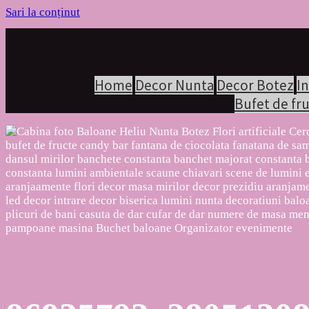
Sari la conținut
Home
Decor Nunta
Decor Botez
In
Bufet de fr